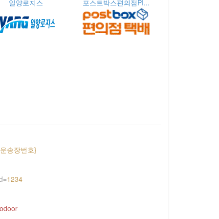
일양로지스
포스트박스편의점PI...
{운송장번호}
d=
1234
todoor