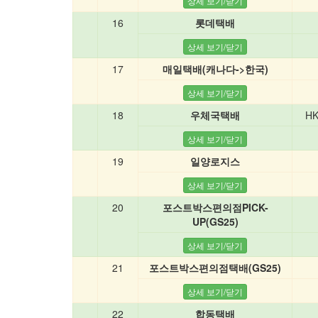
16
롯데택배
17
매일택배(캐나다->한국)
18
우체국택배
HK
19
일양로지스
20
포스트박스편의점PICK-
UP(GS25)
21
포스트박스편의점택배(GS25)
22
합동택배