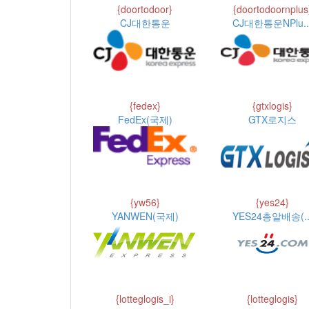
{doortodoor}
{doortodoornplus
CJ대한통운
CJ대한통운NPlu..
{fedex}
{gtxlogis}
FedEx(국제)
GTX로지스
{yw56}
{yes24}
YANWEN(국제)
YES24총알배송(..
{lotteglogis_i}
{lotteglogis}