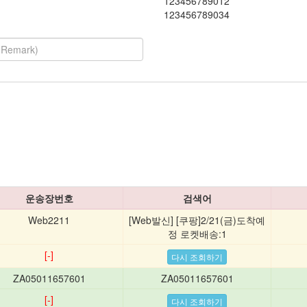
123456789012
123456789034
운송장번호
검색어
Web2211
[Web발신] [쿠팡]2/21(금)도착예
정 로켓배송:1
[-]
ZA05011657601
ZA05011657601
[-]