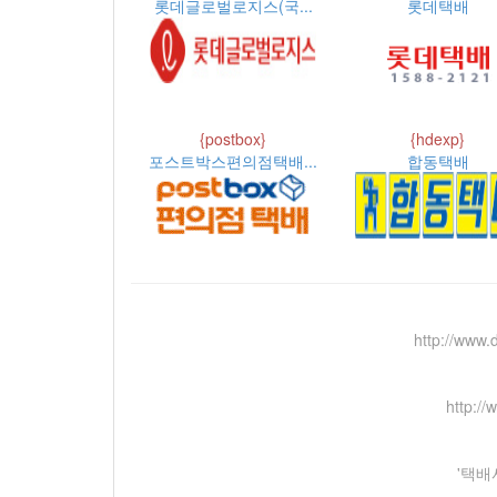
롯데글로벌로지스(국...
롯데택배
{postbox}
{hdexp}
포스트박스편의점택배...
합동택배
http://www.
http:/
'택배