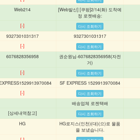
Web214
[Web발신] [쿠팡]2/14(화) 도착예
정 로켓배송:
[-]
9327301031317
9327301031317
[-]
6076828356958
권순원님-6076828356958(자전
거)
[-]
EXPRESS1529913970084
SF EXPRESS 1529913970084
[-]
배송업체 로젠택배
[상세내역참고]
HG
HG로지스(인천)(대)(으)로 물품
을 보냈습니다.
[-]