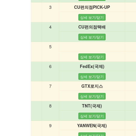
3
CU편의점PICK-UP
4
CU편의점택배
5
6
FedEx(국제)
7
GTX로지스
8
TNT(국제)
9
YANWEN(국제)