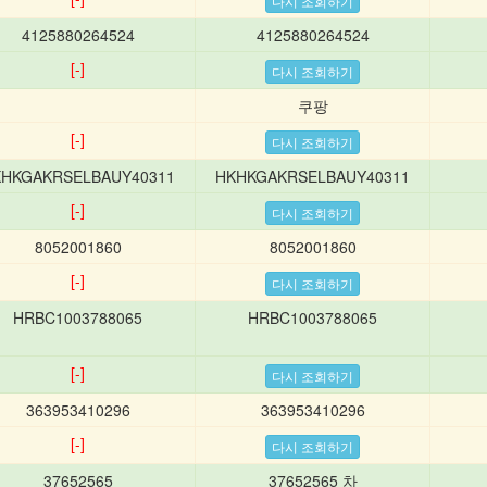
4125880264524
4125880264524
[-]
쿠팡
[-]
HKGAKRSELBAUY40311
HKHKGAKRSELBAUY40311
[-]
8052001860
8052001860
[-]
HRBC1003788065
HRBC1003788065
[-]
363953410296
363953410296
[-]
37652565
37652565 차