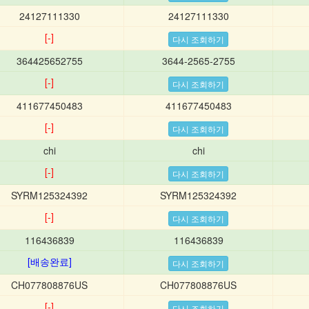
24127111330
24127111330
[-]
364425652755
3644-2565-2755
[-]
411677450483
411677450483
[-]
chi
chi
[-]
SYRM125324392
SYRM125324392
[-]
116436839
116436839
[배송완료]
CH077808876US
CH077808876US
[-]