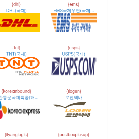
{dhl}
{ems}
DHL(국제)
EMS국제우편(국제...
{tnt}
{usps}
TNT(국제)
USPS(국제)
{korexinbound}
{ilogen}
한통운국제특송(해...
로젠택배
{ilyanglogis}
{postboxpickup}