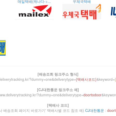
매일택배(캐나다->...
우체국택배
[배송조회 링크주소 형식]
deliverytracking.kr/?dummy=one&deliverytype=
{택배사코드}
&keyword=
[CJ대한통운 링크주소 예]
/www.deliverytracking.kr/?dummy=one&deliverytype=
doortodoor
&keywor
[택배사 코드]
사 배송조회 페이지 바로가기' 택배사별 코드 참조 예)
CJ대한통운
:
door