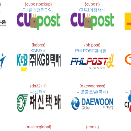
}
{cupostpickup}
{cupost}
.
CU편의점PICK-...
CU편의점택배
{kgbps}
{phlpost}
KGB택배
PHLPOST필리핀...
{ds3211}
{daewoonsys}
.
대신택배
대운글로벌(국제)
대
{mailexglobal}
{epost}